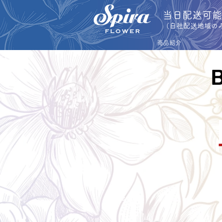
​当日配送可
​（自社配送地域の
商品紹介
Contents