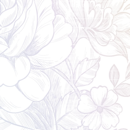
会社概要・店舗紹介
採用情報
ご利用ガイド
花束
バルーン入り花束
アレンジメント
バルーン入りアレンジメント
バルーンギフト
スタンド花
バルーンスタンド花
ローズベア
観葉植物
胡蝶蘭
店内装飾
オプション