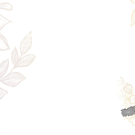
＜配送費＞ 全額返金。
​◎通常商品
5日前の18時まで全額返金。4日目以降〜2日前の18時ま
で50%返金。前日は返金不可。
◎大型商品・オーダー商品
10日前〜5日前にかけ資材発注をする為、状況に応じて
返金額が変動します。10日前以降のキャンセルの場合は
お電話で頂きたく存じます。 制作スタート後は返金不
可。
※キャンセル期日間近の場合はメール、LINEでは確認が
遅れてしまい資材発注の恐れがありますのでお電話お願
い致します。振込手数料はお客様負担となります。