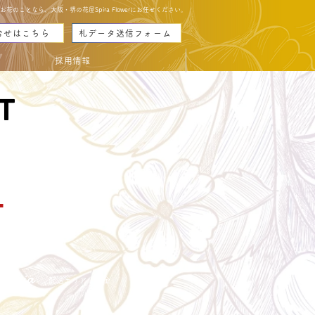
のことなら、大阪・堺の花屋Spira Flowerにお任せください。
合せはこちら
札データ送信フォーム
採用情報
T
T
中
ry aria
配送エリア・料金