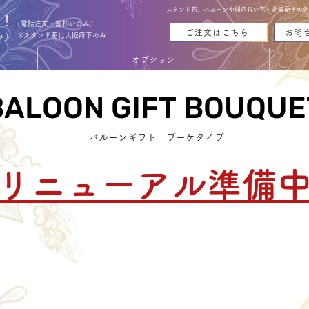
スタンド花、バルーンや開店祝い花・胡蝶蘭その他お花
能！
（電話注文・前払いのみ）
ご注文はこちら
お問
み）
※スタンド花は大阪府下のみ
オプション
BALOON GIFT BOUQUE
BALOON GIFT BOUQUE
バルーンギフト ブーケタイプ
リニューアル準備
Cancellation
Delive
キャンセルについて