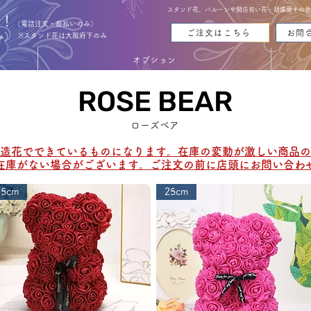
スタンド花、バルーンや開店祝い花・胡蝶蘭その他お花
能！
（電話注文・前払いのみ）
ご注文はこちら
お問
み）
※スタンド花は大阪府下のみ
オプション
ROSE BEAR
ROSE BEAR
ローズベア
造花でできているものになります。在庫の変動が激しい商品の
在庫がない場合がございます。ご注文の前に店頭にお問い合わ
25cm
25cm