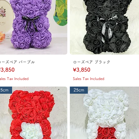
ローズベア パープル
ローズベア ブラック
rice
Price
3,850
¥3,850
ales Tax Included
Sales Tax Included
25cm
25cm