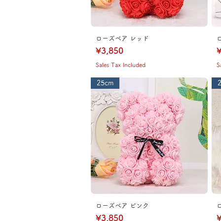
ローズベア レッド
Price
P
¥3,850
¥
Sales Tax Included
S
25cm
ローズベア ピンク
Price
P
¥3,850
¥