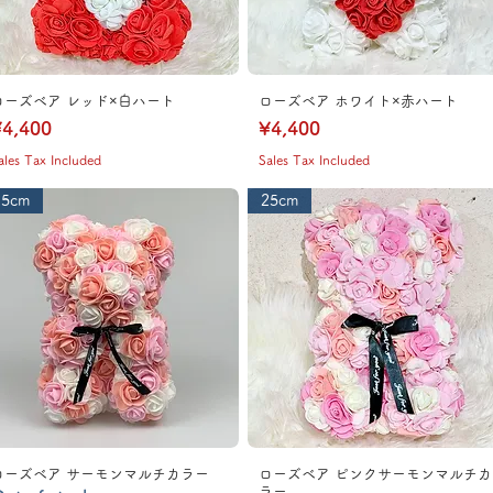
ローズベア レッド×白ハート
ローズベア ホワイト×赤ハート
rice
Price
4,400
¥4,400
ales Tax Included
Sales Tax Included
25cm
25cm
ローズベア サーモンマルチカラー
ローズベア ピンクサーモンマルチカ
ラー