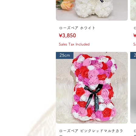
ローズベア ホワイト
Price
P
¥3,850
¥
Sales Tax Included
S
25cm
ローズベア ピンクレッドマルチカラ
ー