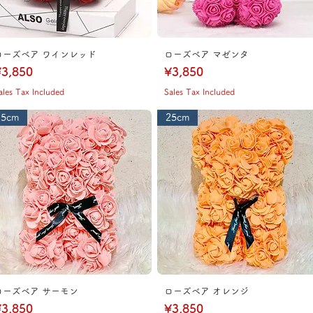
ローズベア ワインレッド
ローズベア マゼンタ
rice
Price
3,850
¥3,850
ales Tax Included
Sales Tax Included
25cm
25cm
ローズベア サーモン
ローズベア オレンジ
rice
Price
3,850
¥3,850