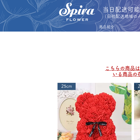
​当日配送可
​（自社配送地域の
商品紹介
こちらの商品は
いる商品の
25cm