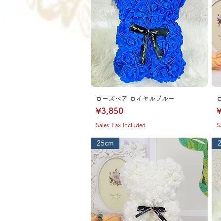
ローズベア ロイヤルブルー
Price
P
¥3,850
¥
Sales Tax Included
S
25cm