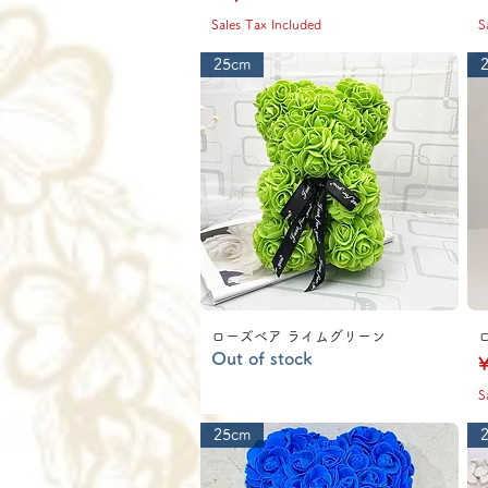
Sales Tax Included
S
25cm
ローズベア ライムグリーン
Out of stock
P
¥
S
25cm