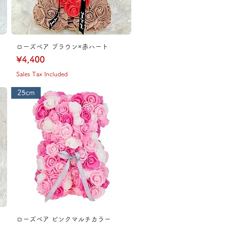
ローズベア ブラウン×赤ハート
Price
¥4,400
Sales Tax Included
25cm
ローズベア ピンクマルチカラー