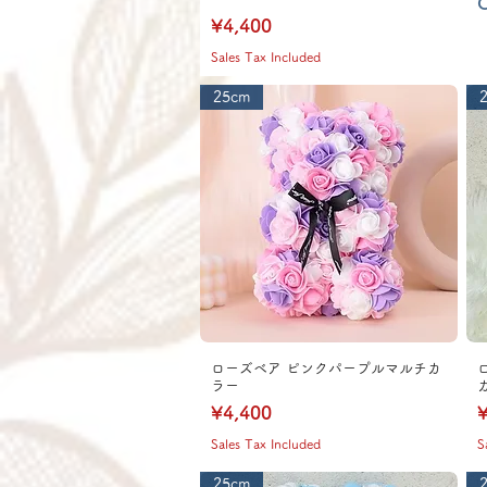
O
Price
¥4,400
Sales Tax Included
25cm
ローズベア ピンクパープルマルチカ
ラー
Price
P
¥4,400
¥
Sales Tax Included
S
25cm