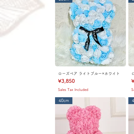
ローズベア ライトブルー×ホワイト
Price
P
¥3,850
¥
Sales Tax Included
S
40cm