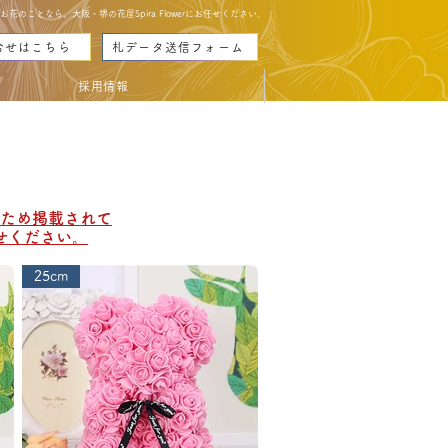
のことなら、大阪・堺の花屋Spira Flowerにお任せください。
合せはこちら
札データ送信フォーム
採用情報
ため掲載されて
せください。
25cm