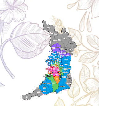
Delivery aria
配送エリア・料金
Cancellation
キャンセルについて
＜配送費＞ 全額返金。
​◎通常商品
5日前の18時まで全額返金。4日目以降〜2日前の18
時まで50%返金。前日は返金不可。