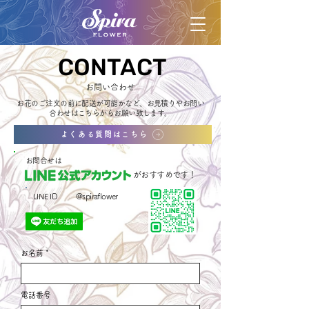
CONTACT
CONTACT
お問い合わせ
​お花のご注文の前に配送が可能かなど、お見積りやお問い
合わせは
​こちらからお願い致します。
よくある質問はこちら
お問合せは
がおすすめです！
@spiraflower
LINE ID
お名前
電話番号