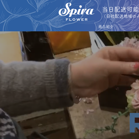
​当日配送可
​（自社配送地域の
商品紹介