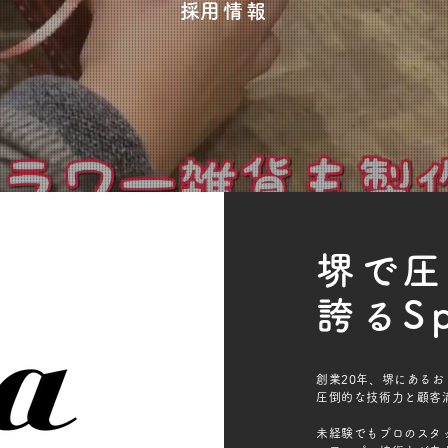
​採用情報
堺で圧
誇る
S
創業20年、堺にある
圧倒的な技術力と顧客満足度
未経験でもプロのスタ