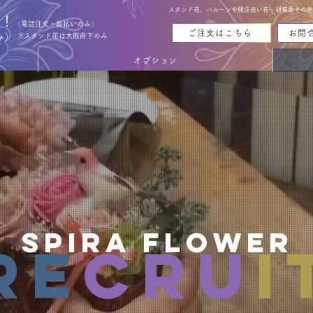
スタンド花、バルーンや開店祝い花・胡蝶蘭その他お花
能！
（電話注文・前払いのみ）
ご注文はこちら
お問
み）
※スタンド花は大阪府下のみ
オプション
Spira Flower
RE
CRU
I