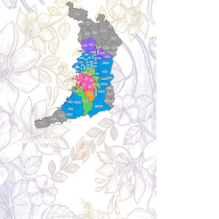
Cancellation
キャンセルについて
＜配送費＞ 全額返金。
​◎通常商品
5日前の18時まで全額返金。4日目以降〜2日前の18
時まで50%返金。前日は返金不可。
◎大型商品・オーダー商品
10日前〜5日前にかけ資材発注をする為、状況に応
じて返金額が変動します。10日前以降のキャンセル