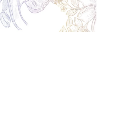
の場合はお電話で頂きたく存じます。 制作スタート
後は返金不可。
※キャンセル期日間近の場合はメール、LINEでは確
認が遅れてしまい資材発注の恐れがありますのでお
電話お願い致します。振込手数料はお客様負担とな
ります。
Spira Flower
堺店
〒590-0953
大阪府堺市堺区甲斐町東3-1-13
営業時間:10:00～20:00
祝日:10:00~18:00
TEL:
072-224-7587
​ 定休日:日曜日
運営会社 株式会社Spira
Spira Co., Ltd.
〒590-0953
大阪府堺市堺区甲斐町東3-1-13-103
営業時間:10:00～18:00
TEL:
072-224-7587
​ 定休日:日曜日
オーダーメイドフラワー専門店