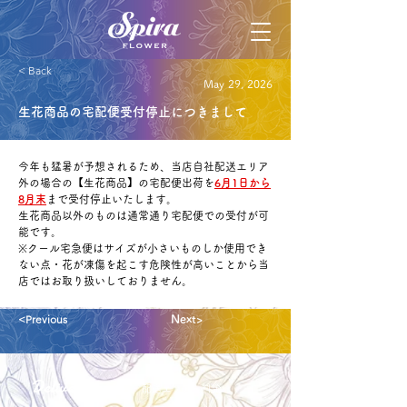
< Back
May 29, 2026
生花商品の宅配便受付停止につきまして
今年も猛暑が予想されるため、当店自社配送エリア
外の場合の【生花商品】の宅配便出荷を
6月1日から
8月末
まで受付停止いたします。
生花商品以外のものは通常通り宅配便での受付が可
能です。
※クール宅急便はサイズが小さいものしか使用でき
ない点・花が凍傷を起こす危険性が高いことから当
店ではお取り扱いしておりません。
<Previous
Next>
Delivery aria
配送エリア・料金