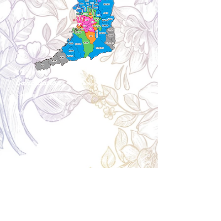
Cancellation
キャンセルについて
＜配送費＞ 全額返金。
​◎通常商品
5日前の18時まで全額返金。4日目以降〜2日前の18
時まで50%返金。前日は返金不可。
◎大型商品・オーダー商品
10日前〜5日前にかけ資材発注をする為、状況に応
じて返金額が変動します。10日前以降のキャンセル
の場合はお電話で頂きたく存じます。 制作スタート
後は返金不可。
※キャンセル期日間近の場合はメール、LINEでは確
認が遅れてしまい資材発注の恐れがありますのでお
電話お願い致します。振込手数料はお客様負担とな
ります。