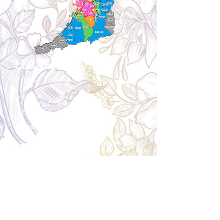
Cancellation
キャンセルについて
＜配送費＞ 全額返金。
​◎通常商品
5日前の18時まで全額返金。4日目以降〜2日前の18
時まで50%返金。前日は返金不可。
◎大型商品・オーダー商品
10日前〜5日前にかけ資材発注をする為、状況に応
じて返金額が変動します。10日前以降のキャンセル
の場合はお電話で頂きたく存じます。 制作スタート
後は返金不可。
※キャンセル期日間近の場合はメール、LINEでは確
認が遅れてしまい資材発注の恐れがありますのでお
電話お願い致します。振込手数料はお客様負担とな
ります。