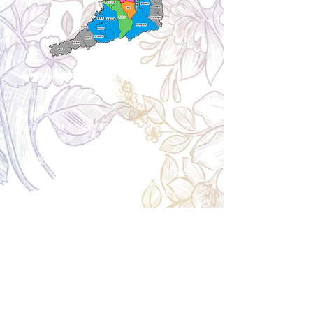
Cancellation
キャンセルについて
＜配送費＞ 全額返金。
​◎通常商品
5日前の18時まで全額返金。4日目以降〜2日前の18
時まで50%返金。前日は返金不可。
◎大型商品・オーダー商品
10日前〜5日前にかけ資材発注をする為、状況に応
じて返金額が変動します。10日前以降のキャンセル
の場合はお電話で頂きたく存じます。 制作スタート
後は返金不可。
※キャンセル期日間近の場合はメール、LINEでは確
認が遅れてしまい資材発注の恐れがありますのでお
電話お願い致します。振込手数料はお客様負担とな
ります。
Spira Flower
堺店
〒590-0953