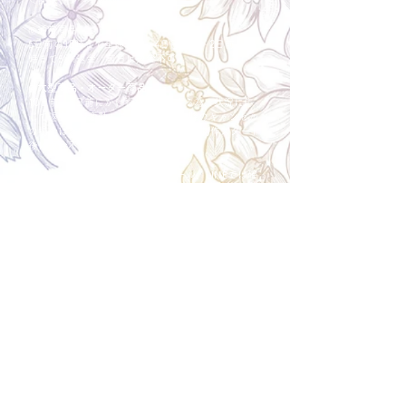
＜配送費＞ 全額返金。
​◎通常商品
5日前の18時まで全額返金。4日目以降〜2日前の18
時まで50%返金。前日は返金不可。
◎大型商品・オーダー商品
10日前〜5日前にかけ資材発注をする為、状況に応
じて返金額が変動します。10日前以降のキャンセル
の場合はお電話で頂きたく存じます。 制作スタート
後は返金不可。
※キャンセル期日間近の場合はメール、LINEでは確
認が遅れてしまい資材発注の恐れがありますのでお
電話お願い致します。振込手数料はお客様負担とな
ります。
Spira Flower
堺店
〒590-0953
大阪府堺市堺区甲斐町東3-1-13
営業時間:10:00～20:00
祝日:10:00~18:00
TEL:
072-224-7587
​ 定休日:日曜日
運営会社 株式会社Spira
Spira Co., Ltd.
〒590-0953