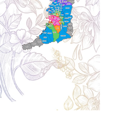
Cancellation
キャンセルについて
＜配送費＞ 全額返金。
​◎通常商品
5日前の18時まで全額返金。4日目以降〜2日前の18
時まで50%返金。前日は返金不可。
◎大型商品・オーダー商品
10日前〜5日前にかけ資材発注をする為、状況に応
じて返金額が変動します。10日前以降のキャンセル
の場合はお電話で頂きたく存じます。 制作スタート
後は返金不可。
※キャンセル期日間近の場合はメール、LINEでは確
認が遅れてしまい資材発注の恐れがありますのでお
電話お願い致します。振込手数料はお客様負担とな