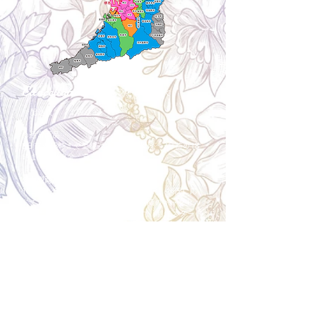
Cancellation
キャンセルについて
＜配送費＞ 全額返金。
​◎通常商品
5日前の18時まで全額返金。4日目以降〜2日前の18
時まで50%返金。前日は返金不可。
◎大型商品・オーダー商品
10日前〜5日前にかけ資材発注をする為、状況に応
じて返金額が変動します。10日前以降のキャンセル
の場合はお電話で頂きたく存じます。 制作スタート
後は返金不可。
※キャンセル期日間近の場合はメール、LINEでは確
認が遅れてしまい資材発注の恐れがありますのでお
電話お願い致します。振込手数料はお客様負担とな
ります。