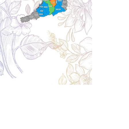
Cancellation
キャンセルについて
＜配送費＞ 全額返金。
​◎通常商品
5日前の18時まで全額返金。4日目以降〜2日前の18
時まで50%返金。前日は返金不可。
◎大型商品・オーダー商品
10日前〜5日前にかけ資材発注をする為、状況に応
じて返金額が変動します。10日前以降のキャンセル
の場合はお電話で頂きたく存じます。 制作スタート
後は返金不可。
※キャンセル期日間近の場合はメール、LINEでは確
認が遅れてしまい資材発注の恐れがありますのでお
電話お願い致します。振込手数料はお客様負担とな
ります。
Spira Flower
堺店
〒590-0953