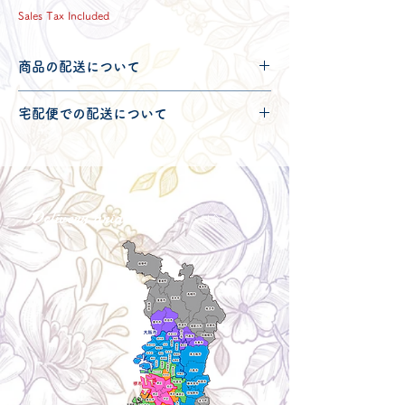
Sales Tax Included
商品の配送について
配送可能地域・送料につきましては
コチ
宅配便での配送について
ラ
からご確認ください。
こちらの商品は宅配便100サイズとなり
ます。
宅配便での送料につきましては
コチラ
か
らご確認ください。
Delivery aria
配送エリア・料金