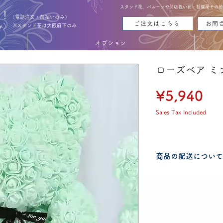
スタンド花、バルーンや開店祝い花・胡蝶蘭その他お花
能！
（電話注文・前払いのみ）
ご注文はこちら
お問
み）
※スタンド花は大阪府下のみ
オプション
ローズベア ミ
Pri
¥5,940
Sales Tax Included
商品の配送について
配送可能地域・送料
認ください。