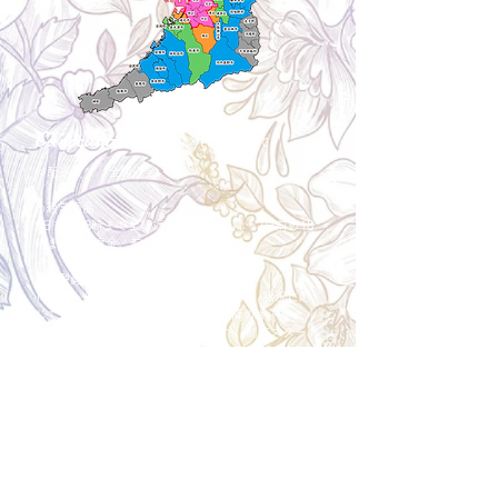
Cancellation
キャンセルについて
＜配送費＞ 全額返金。
​◎通常商品
5日前の18時まで全額返金。4日目以降〜2日前の18
時まで50%返金。前日は返金不可。
◎大型商品・オーダー商品
10日前〜5日前にかけ資材発注をする為、状況に応
じて返金額が変動します。10日前以降のキャンセル
の場合はお電話で頂きたく存じます。 制作スタート
後は返金不可。
※キャンセル期日間近の場合はメール、LINEでは確
認が遅れてしまい資材発注の恐れがありますのでお
電話お願い致します。振込手数料はお客様負担とな
ります。
Spira Flower
堺店