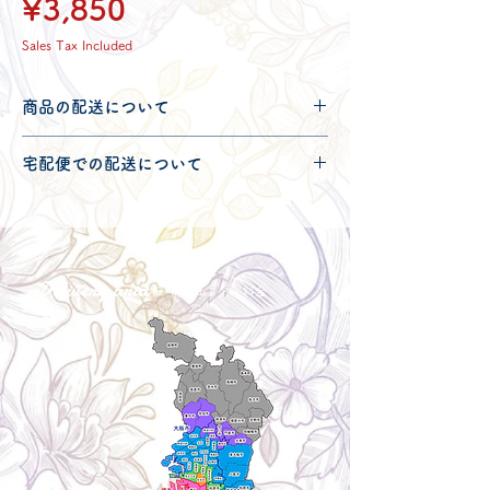
Price
¥3,850
Sales Tax Included
商品の配送について
配送可能地域・送料につきましては
コチ
宅配便での配送について
ラ
からご確認ください。
こちらの商品は宅配便100サイズとなり
ます。
宅配便での送料につきましては
コチラ
か
らご確認ください。
Delivery aria
配送エリア・料金