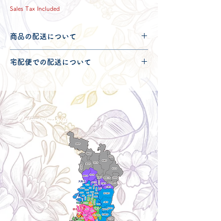
Sales Tax Included
商品の配送について
配送可能地域・送料につきましては
コチ
宅配便での配送について
ラ
からご確認ください。
こちらの商品は宅配便100サイズとなり
ます。
宅配便での送料につきましては
コチラ
か
らご確認ください。
Delivery aria
配送エリア・料金