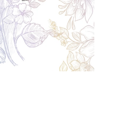
Cancellation
キャンセルについて
＜配送費＞ 全額返金。
​◎通常商品
5日前の18時まで全額返金。4日目以降〜2日前の18
時まで50%返金。前日は返金不可。
◎大型商品・オーダー商品
10日前〜5日前にかけ資材発注をする為、状況に応
じて返金額が変動します。10日前以降のキャンセル
の場合はお電話で頂きたく存じます。 制作スタート
後は返金不可。
※キャンセル期日間近の場合はメール、LINEでは確
認が遅れてしまい資材発注の恐れがありますのでお
電話お願い致します。振込手数料はお客様負担とな
ります。
Spira Flower
堺店
〒590-0953
大阪府堺市堺区甲斐町東3-1-13
営業時間:10:00～20:00
祝日:10:00~18:00
TEL:
072-224-7587
​ 定休日:日曜日