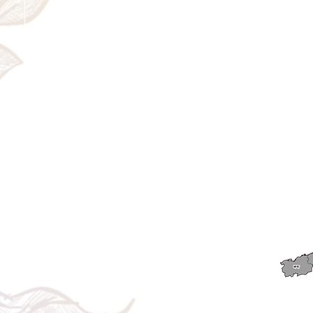
＜配送費＞ 全額返金。
​◎通常商品
5日前の18時まで全額返金。4日目以降〜2日前の18時ま
で50%返金。前日は返金不可。
◎大型商品・オーダー商品
10日前〜5日前にかけ資材発注をする為、状況に応じて
返金額が変動します。10日前以降のキャンセルの場合は
お電話で頂きたく存じます。 制作スタート後は返金不
可。
※キャンセル期日間近の場合はメール、LINEでは確認が
遅れてしまい資材発注の恐れがありますのでお電話お願
い致します。振込手数料はお客様負担となります。