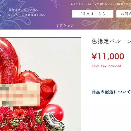
スタンド花、バルーンや開店祝い花・胡蝶蘭その他お花
能！
（電話注文・前払いのみ）
ご注文はこちら
お問
み）
※スタンド花は大阪府下のみ
オプション
色指定バルー
P
¥11,000
Sales Tax Included
商品の配送について
配送可能地域・送料
認ください。