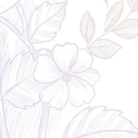
会社概要・店舗紹介
採用情報
ご利用ガイド
花束
バルーン入り花束
アレンジメント
バルーン入りアレンジメント
バルーンギフト
スタンド花
バルーンスタンド花
ローズベア
観葉植物
胡蝶蘭
店内装飾