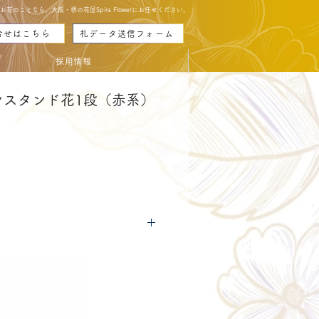
のことなら、大阪・堺の花屋Spira Flowerにお任せください。
合せはこちら
札データ送信フォーム
採用情報
ンスタンド花1段（赤系）
rice
につきましては
コチラ
からご確