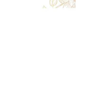
時まで50%返金。前日は返金不可。
◎大型商品・オーダー商品
10日前〜5日前にかけ資材発注をする為、状況に応
じて返金額が変動します。10日前以降のキャンセル
の場合はお電話で頂きたく存じます。 制作スタート
後は返金不可。
※キャンセル期日間近の場合はメール、LINEでは確
認が遅れてしまい資材発注の恐れがありますのでお
電話お願い致します。振込手数料はお客様負担とな
ります。
Spira Flower
堺店
〒590-0953
大阪府堺市堺区甲斐町東3-1-13
営業時間:10:00～20:00
祝日:10:00~18:00
TEL:
072-224-7587
​ 定休日:日曜日
運営会社 株式会社Spira
Spira Co., Ltd.
〒590-0953
大阪府堺市堺区甲斐町東3-1-13-103
営業時間:10:00～18:00
TEL:
072-224-7587
​ 定休日:日曜日