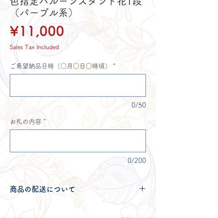
色指定バルーンスタンド花1段
（パープル系）
Price
¥11,000
Sales Tax Included
ご希望納品日時（○月○日○時頃）
*
0/50
お札の内容
*
0/200
商品の配送について
配送可能地域・送料につきましては
コチ
ラ
からご確認ください。