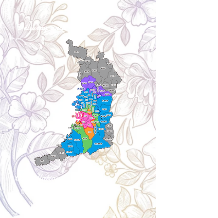
Delivery aria
配送エリア・料金
Cancellation
キャンセルについて
＜配送費＞ 全額返金。
​◎通常商品
5日前の18時まで全額返金。4日目以降〜2日前の18