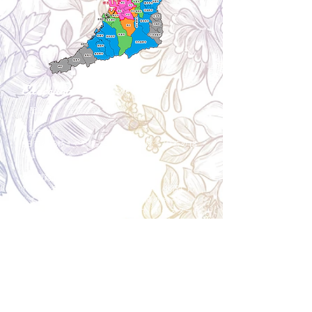
Cancellation
キャンセルについて
＜配送費＞ 全額返金。
​◎通常商品
5日前の18時まで全額返金。4日目以降〜2日前の18
時まで50%返金。前日は返金不可。
◎大型商品・オーダー商品
10日前〜5日前にかけ資材発注をする為、状況に応
じて返金額が変動します。10日前以降のキャンセル
の場合はお電話で頂きたく存じます。 制作スタート
後は返金不可。
※キャンセル期日間近の場合はメール、LINEでは確
認が遅れてしまい資材発注の恐れがありますのでお
電話お願い致します。振込手数料はお客様負担とな
ります。