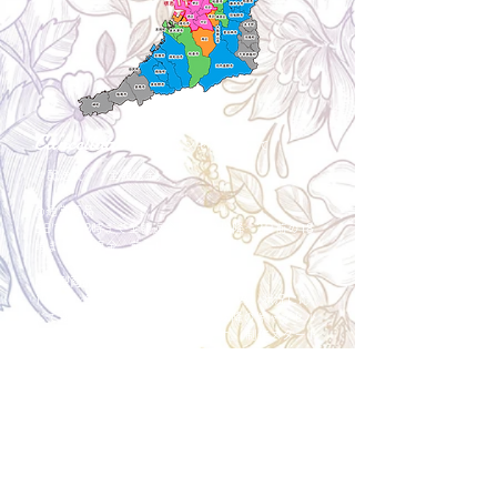
Cancellation
キャンセルについて
＜配送費＞ 全額返金。
​◎通常商品
5日前の18時まで全額返金。4日目以降〜2日前の18
時まで50%返金。前日は返金不可。
◎大型商品・オーダー商品
10日前〜5日前にかけ資材発注をする為、状況に応
じて返金額が変動します。10日前以降のキャンセル
の場合はお電話で頂きたく存じます。 制作スタート
後は返金不可。
※キャンセル期日間近の場合はメール、LINEでは確
認が遅れてしまい資材発注の恐れがありますのでお
電話お願い致します。振込手数料はお客様負担とな
ります。