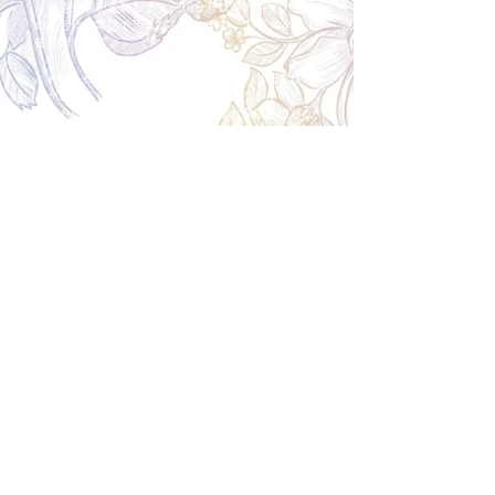
じて返金額が変動します。10日前以降のキャンセル
の場合はお電話で頂きたく存じます。 制作スタート
後は返金不可。
※キャンセル期日間近の場合はメール、LINEでは確
認が遅れてしまい資材発注の恐れがありますのでお
電話お願い致します。振込手数料はお客様負担とな
ります。
Spira Flower
堺店
〒590-0953
大阪府堺市堺区甲斐町東3-1-13
営業時間:10:00～20:00
祝日:10:00~18:00
TEL:
072-224-7587
​ 定休日:日曜日
運営会社 株式会社Spira
Spira Co., Ltd.
〒590-0953
大阪府堺市堺区甲斐町東3-1-13-103
営業時間:10:00～18:00
TEL:
072-224-7587
​ 定休日:日曜日
オーダーメイドフラワー専門店