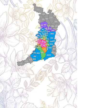
Cancellation
キャンセルについて
＜配送費＞ 全額返金。
​◎通常商品
5日前の18時まで全額返金。4日目以降〜2日前の18
時まで50%返金。前日は返金不可。
◎大型商品・オーダー商品
10日前〜5日前にかけ資材発注をする為、状況に応