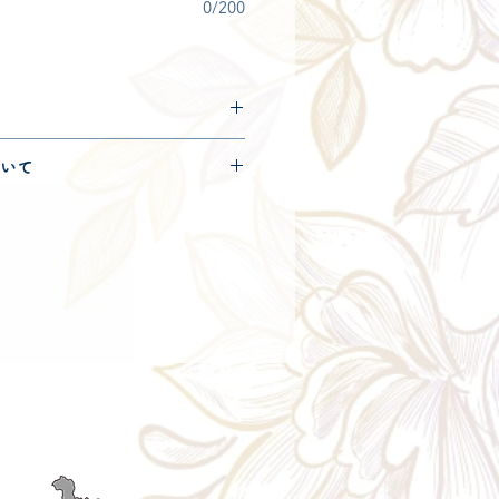
0/200
につきましては
コチラ
からご確
いて
便120サイズとなります。
きましては
コチラ
からご確認く
ry aria
配送エリア・料金