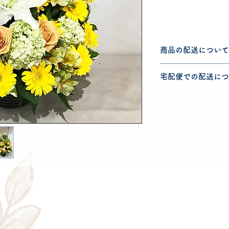
商品の配送について
配送可能地域・送料
宅配便での配送につ
認ください。
こちらの商品は宅配
宅配便での送料につ
ださい。
Cancellation
Delive
キャンセルについて
＜配送費＞ 全額返金。