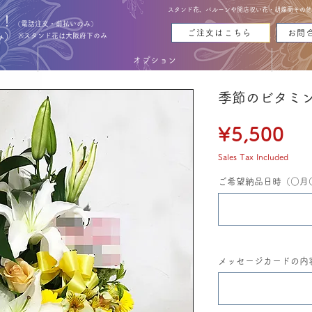
スタンド花、バルーンや開店祝い花・胡蝶蘭その他お花
能！
（電話注文・前払いのみ）
ご注文はこちら
お問
み）
※スタンド花は大阪府下のみ
オプション
季節のビタミ
Pri
¥5,500
Sales Tax Included
ご希望納品日時（○月
メッセージカードの内容（