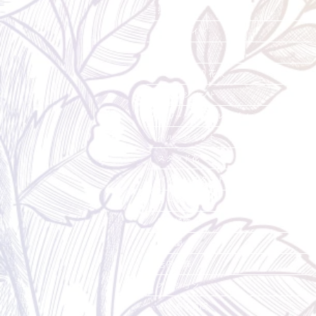
採用情報
ご利用ガイド
花束
バルーン入り花束
アレンジメント
バルーン入りアレンジメント
バルーンギフト
スタンド花
バルーンスタンド花
ローズベア
観葉植物
胡蝶蘭
店内装飾
オプション
よくある質問