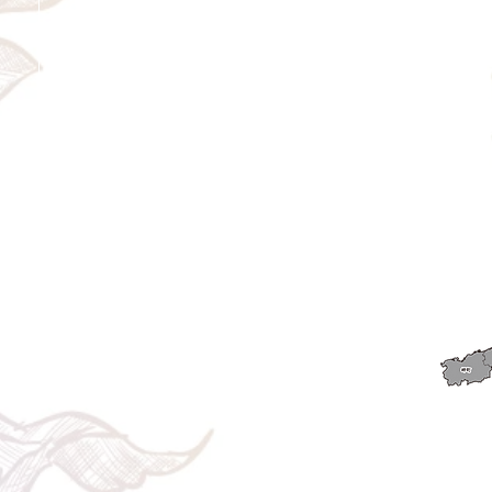
​◎通常商品
5日前の18時まで全額返金。4日目以降〜2日前の18時ま
で50%返金。前日は返金不可。
◎大型商品・オーダー商品
10日前〜5日前にかけ資材発注をする為、状況に応じて
返金額が変動します。10日前以降のキャンセルの場合は
お電話で頂きたく存じます。 制作スタート後は返金不
可。
※キャンセル期日間近の場合はメール、LINEでは確認が
遅れてしまい資材発注の恐れがありますのでお電話お願
い致します。振込手数料はお客様負担となります。