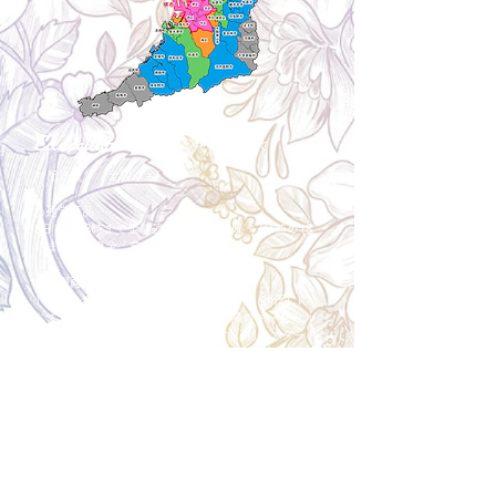
Cancellation
キャンセルについて
＜配送費＞ 全額返金。
​◎通常商品
5日前の18時まで全額返金。4日目以降〜2日前の18
時まで50%返金。前日は返金不可。
◎大型商品・オーダー商品
10日前〜5日前にかけ資材発注をする為、状況に応
じて返金額が変動します。10日前以降のキャンセル
の場合はお電話で頂きたく存じます。 制作スタート
後は返金不可。
※キャンセル期日間近の場合はメール、LINEでは確
認が遅れてしまい資材発注の恐れがありますのでお
電話お願い致します。振込手数料はお客様負担とな
ります。