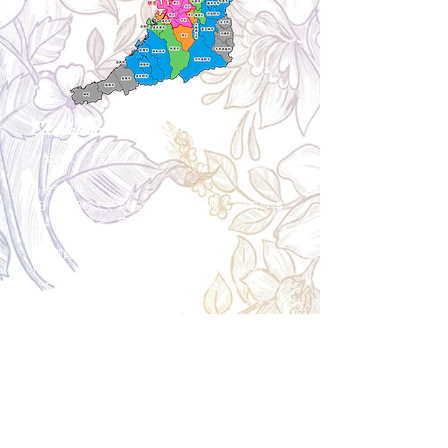
Cancellation
キャンセルについて
＜配送費＞ 全額返金。
​◎通常商品
5日前の18時まで全額返金。4日目以降〜2日前の18
時まで50%返金。前日は返金不可。
◎大型商品・オーダー商品
10日前〜5日前にかけ資材発注をする為、状況に応
じて返金額が変動します。10日前以降のキャンセル
の場合はお電話で頂きたく存じます。 制作スタート
後は返金不可。
※キャンセル期日間近の場合はメール、LINEでは確
認が遅れてしまい資材発注の恐れがありますのでお
電話お願い致します。振込手数料はお客様負担とな
ります。