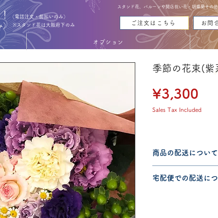
スタンド花、バルーンや開店祝い花・胡蝶蘭その他お花
能！
（電話注文・前払いのみ）
ご注文はこちら
お問
み）
※スタンド花は大阪府下のみ
オプション
季節の花束(紫
Pri
¥3,300
Sales Tax Included
商品の配送について
配送可能地域・送料
宅配便での配送につ
認ください。
こちらの商品は宅配
宅配便での送料につ
ださい。