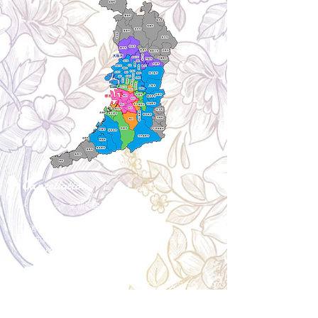
Cancellation
キャンセルについて
＜配送費＞ 全額返金。
​◎通常商品
5日前の18時まで全額返金。4日目以降〜2日前の18
時まで50%返金。前日は返金不可。
◎大型商品・オーダー商品
10日前〜5日前にかけ資材発注をする為、状況に応
じて返金額が変動します。10日前以降のキャンセル
の場合はお電話で頂きたく存じます。 制作スタート