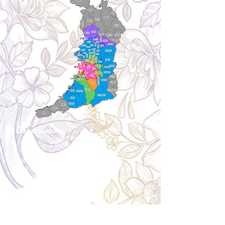
Cancellation
キャンセルについて
＜配送費＞ 全額返金。
​◎通常商品
5日前の18時まで全額返金。4日目以降〜2日前の18
時まで50%返金。前日は返金不可。
◎大型商品・オーダー商品
10日前〜5日前にかけ資材発注をする為、状況に応
じて返金額が変動します。10日前以降のキャンセル
の場合はお電話で頂きたく存じます。 制作スタート
後は返金不可。