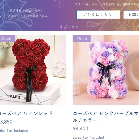
スタンド花、バルーンや開店祝い花・胡蝶蘭その他お花
能！
（電話注文・前払いのみ）
ご注文はこちら
お問
み）
※スタンド花は大阪府下のみ
オプション
25cm
25cm
Quick View
Quick View
ローズベア ワインレッド
ローズベア ピンクパープルマ
ルチカラー
rice
3,850
Price
¥4,400
ales Tax Included
Sales Tax Included