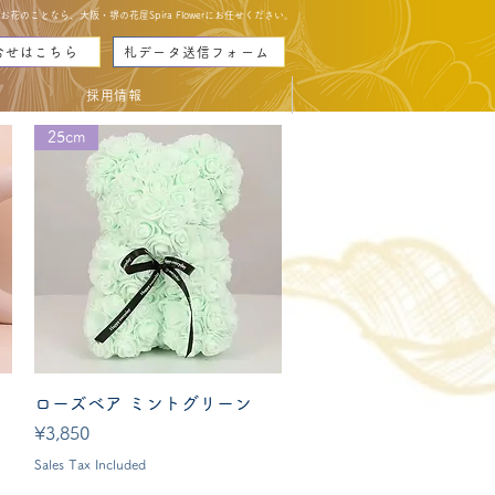
のことなら、大阪・堺の花屋Spira Flowerにお任せください。
合せはこちら
札データ送信フォーム
採用情報
25cm
Quick View
ローズベア ミントグリーン
Price
¥3,850
Sales Tax Included