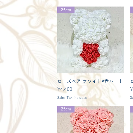
25cm
Quick View
ローズベア ホワイト×赤ハート
Price
P
¥4,400
¥
Sales Tax Included
S
25cm