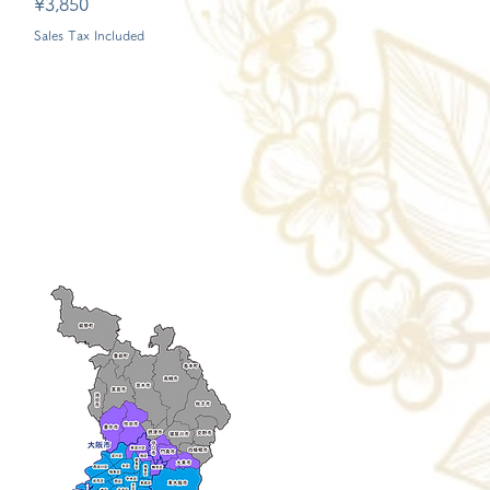
Price
¥3,850
Sales Tax Included
ry aria
配送エリア・料金