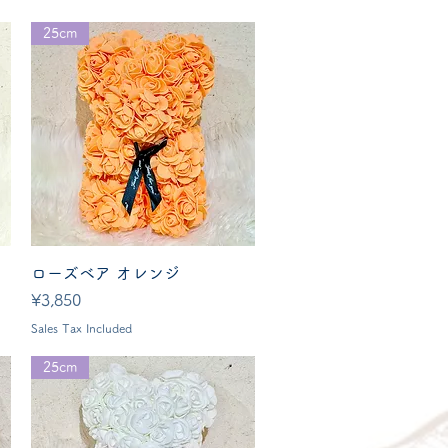
25cm
Quick View
ローズベア オレンジ
Price
¥3,850
Sales Tax Included
25cm