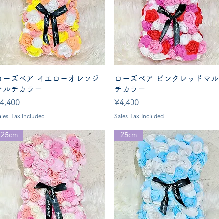
Quick View
Quick View
ローズベア イエローオレンジ
ローズベア ピンクレッドマル
マルチカラー
チカラー
rice
Price
4,400
¥4,400
ales Tax Included
Sales Tax Included
25cm
25cm