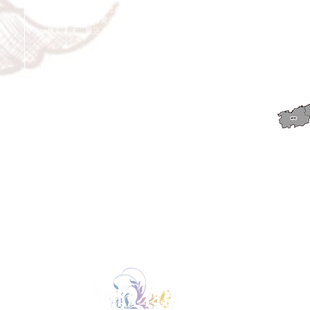
※キャンセル期日間近の場合はメール、LINEでは確認が
遅れてしまい資材発注の恐れがありますのでお電話お願
い致します。振込手数料はお客様負担となります。
運営会社 株式会
オーダーメイドフラワー専門店
Spira Co.
〒590-0953
大阪府堺市堺区甲