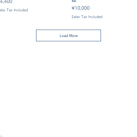
rice
4,400
Price
¥10,000
ales Tax Included
Sales Tax Included
Load More
Cancellation
Delive
キャンセルについて
＜配送費＞ 全額返金。
​◎通常商品
5日前の18時まで全額返金。4日目以降〜2日前の18時ま
で50%返金。前日は返金不可。
◎大型商品・オーダー商品
10日前〜5日前にかけ資材発注をする為、状況に応じて
返金額が変動します。10日前以降のキャンセルの場合は
お電話で頂きたく存じます。 制作スタート後は返金不
可。