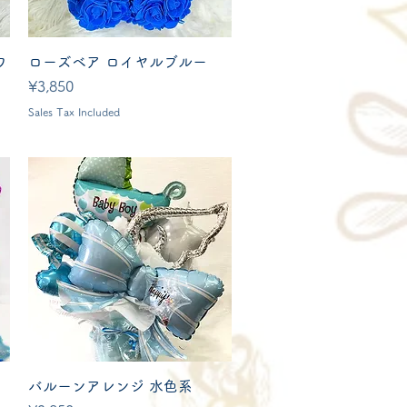
Quick View
ワ
ローズベア ロイヤルブルー
Price
¥3,850
Sales Tax Included
Quick View
1
バルーンアレンジ 水色系