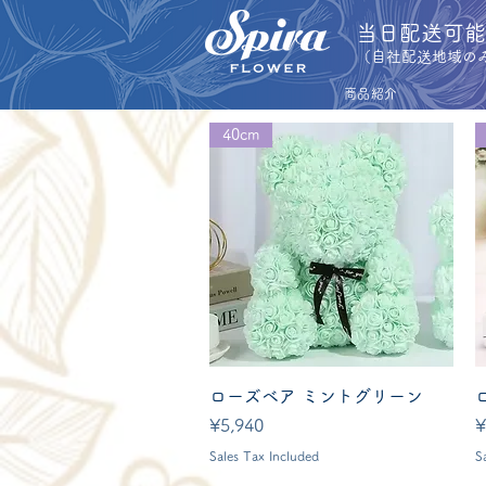
​当日配送可
​（自社配送地域の
商品紹介
40cm
Quick View
ローズベア ミントグリーン
Price
P
¥5,940
¥
Sales Tax Included
S