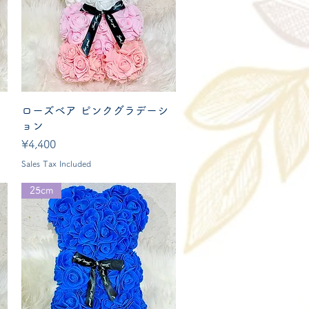
Quick View
ローズベア ピンクグラデーシ
ョン
Price
¥4,400
Sales Tax Included
25cm