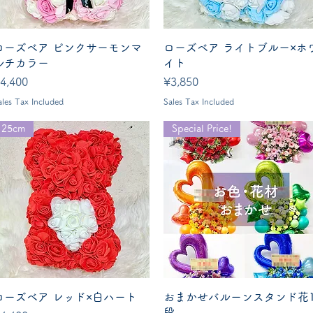
Quick View
Quick View
ローズベア ピンクサーモンマ
ローズベア ライトブルー×ホ
ルチカラー
イト
rice
Price
4,400
¥3,850
ales Tax Included
Sales Tax Included
25cm
Special Price!
Quick View
Quick View
ローズベア レッド×白ハート
おまかせバルーンスタンド花
段