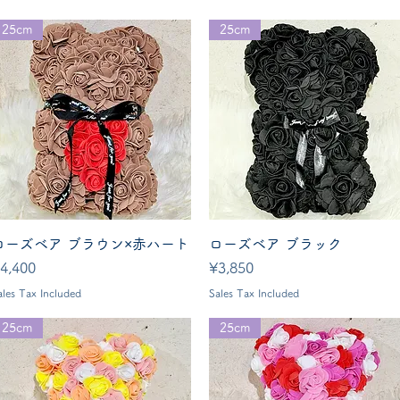
25cm
25cm
Quick View
Quick View
ローズベア ブラウン×赤ハート
ローズベア ブラック
rice
Price
4,400
¥3,850
ales Tax Included
Sales Tax Included
25cm
25cm