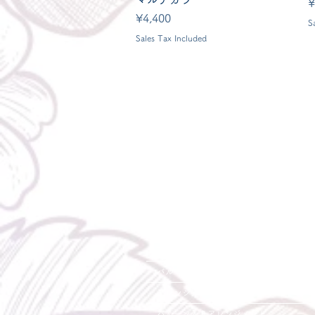
P
¥
Price
¥4,400
S
Sales Tax Included
Contents
会社概要・店舗紹介
採用情報
ご利用ガイド
花束
バルーン入り花束
アレンジメント
バルーン入りアレンジメント