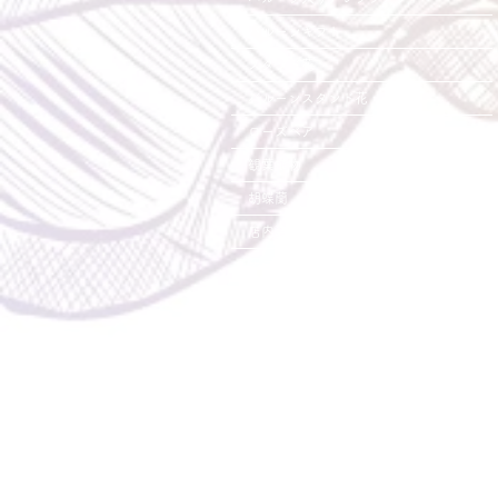
バルーンギフト
スタンド花
バルーンスタンド花
ローズベア
観葉植物
胡蝶蘭
店内装飾
オプション
よくある質問
お問い合わせ
お問い合わせ
Spira Flower
堺店
〒590-0953
大阪府堺市堺区甲斐町東3-1-13
営業時間:10:00～20:00