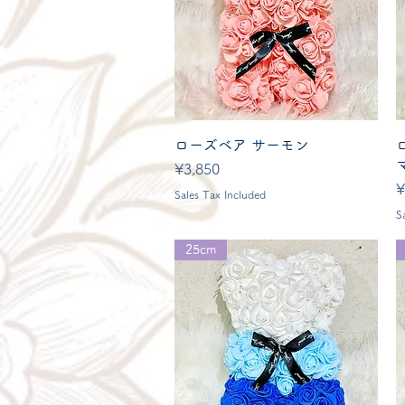
Quick View
ローズベア サーモン
Price
¥3,850
P
¥
Sales Tax Included
S
25cm