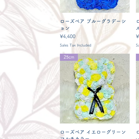
Quick View
ローズベア ブルーグラデーシ
ョン
Price
P
¥4,400
¥
Sales Tax Included
S
25cm
Quick View
ローズベア イエローグリーン
マルチカラー